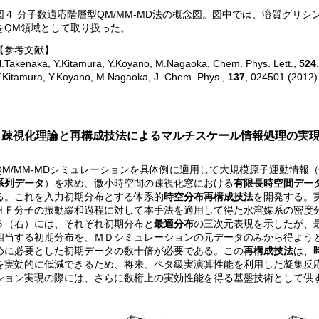
図４ 分子数適応階層型QM/MM-MD法の概念図。図中では、溶質グリ
をQM領域として取り扱った。
【参考文献】
.Takenaka, Y.Kitamura, Y.Koyano, M.Nagaoka, Chem. Phys. Lett.,
524
.Kitamura, Y.Koyano, M.Nagaoka, J. Chem. Phys.,
137
, 024501 (2012)
疎視化理論と再構成技法によるマルチスケール情報処理の実
QM/MM-MDシミュレーションを具体例に適用して大規模原子運動情報
系列データ
）を求め、微小時空間の疎視化窓における
有限長時空間デー
る。これを入力初期分布とする体系的
時空分布再構成技法
を開発する。
ＨＦ分子の振動緩和過程に対して本手法を適用して得た水溶媒系の密度
５（右）には、それぞれ初期分布と
最適分布
の三次元表現を示したが、
相当する初期分布を、ＭＤシミュレーションの元データのみから得よう
めに必要とした初期データの数十倍が必要である。この
再構成技法
は、
を実効的に低減できるため、将来、ペタ級実演算性能を利用した凝集反
ション実現の際には、さらに数桁上の実効性能を得る基盤技術として供