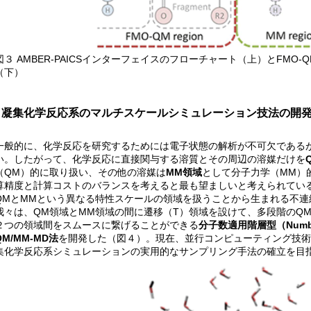
図３ AMBER-PAICSインターフェイスのフローチャート（上）とFMO-
（下）
凝集化学反応系のマルチスケールシミュレーション技法の開
一般的に、化学反応を研究するためには電子状態の解析が不可欠である
い。したがって、化学反応に直接関与する溶質とその周辺の溶媒だけを
（QM）的に取り扱い、その他の溶媒は
MM領域
として分子力学（MM）
算精度と計算コストのバランスを考えると最も望ましいと考えられてい
QMとMMという異なる特性スケールの領域を扱うことから生まれる不連
我々は、QM領域とMM領域の間に遷移（T）領域を設けて、多段階のQM
２つの領域間をスムースに繋げることができる
分子数適用階層型（Number-A
QM/MM-MD法
を開発した（図４）。現在、並行コンピューティング技術
集化学反応系シミュレーションの実用的なサンプリング手法の確立を目