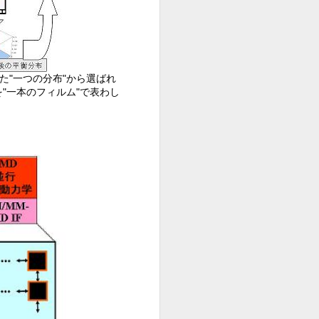
た"一つの分布"から選ばれ
を"一本のフィルム"で表わし