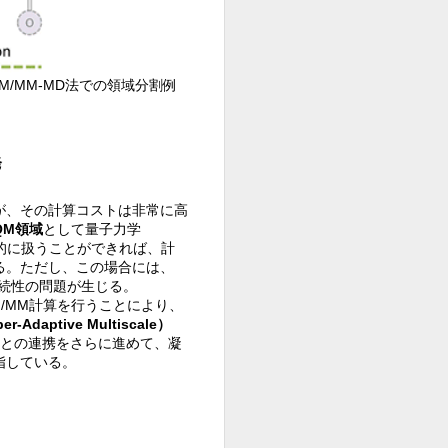
QM/MM-MD法での領域分割例
発
が、その計算コストは非常に高
QM領域
として量子力学
的に扱うことができれば、計
る。ただし、この場合には、
続性の問題が生じる。
/MM計算を行うことにより、
daptive Multiscale）
との連携をさらに進めて、凝
指している。