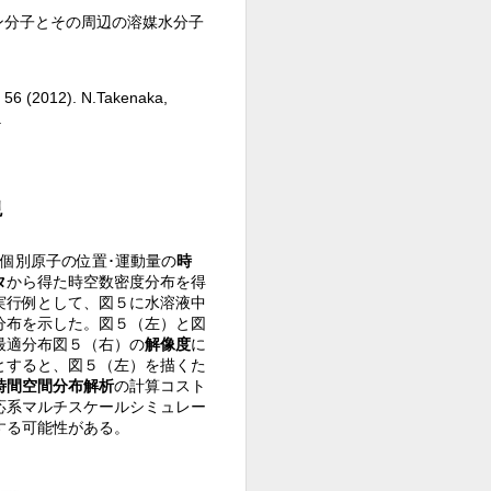
シン分子とその周辺の溶媒水分子
, 56 (2012). N.Takenaka,
.
現
（個別原子の位置･運動量の
時
タ
から得た時空数密度分布を得
実行例として、図５に水溶液中
分布を示した。図５（左）と図
最適分布図５（右）の
解像度
に
とすると、図５（左）を描くた
時間空間分布解析
の計算コスト
応系マルチスケールシミュレー
する可能性がある。