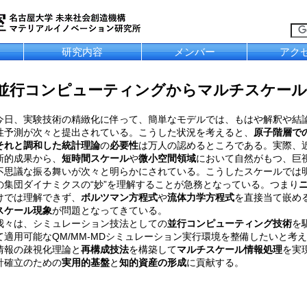
研究内容
メンバー
アク
並行コンピューティングからマルチスケール
今日、実験技術の精緻化に伴って、簡単なモデルでは、もはや解釈や結
性予測が次々と提出されている。こうした状況を考えると、
原子階層で
それと調和した統計理論
の
必要性
は万人の認めるところである。実際、
新的成果から、
短時間スケール
や
微小空間領域
において自然がもつ、巨視
不思議な振る舞いが次々と明らかにされている。こうしたスケールでは
の集団ダイナミクスの“妙”を理解することが急務となっている。つまり
けでは理解できず、
ボルツマン方程式
や
流体力学方程式
を直接当て嵌め
スケール現象
が問題となってきている。
我々は、シミュレーション技法としての
並行コンピューティング技術
を
て適用可能なQM/MM‐MDシミュレーション実行環境を整備したいと考
情報の疎視化理論と
再構成技法
を構築して
マルチスケール情報処理
を実
針確立のための
実用的基盤
と
知的資産の形成
に貢献する。