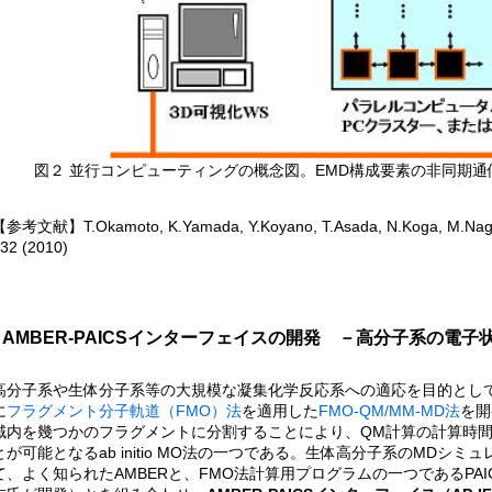
図２ 並行コンピューティングの概念図。EMD構成要素の非同期
参考文献】T.Okamoto, K.Yamada, Y.Koyano, T.Asada, N.Koga, M.Naga
32 (2010)
AMBER-PAICSインターフェイスの開発 －高分子系の電
高分子系や生体分子系等の大規模な凝集化学反応系への適応を目的として、
に
フラグメント分子軌道（FMO）法
を適用した
FMO-QM/MM-MD法
を開
域内を幾つかのフラグメントに分割することにより、QM計算の計算時
とが可能となるab initio MO法の一つである。生体高分子系のMDシ
て、よく知られたAMBERと、FMO法計算用プログラムの一つであるPA