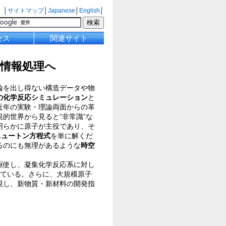
│
サイトマップ
│
Japanese
│
English
│
セス
関連サイト
情報処理へ
論を出し得ない構造データや物
の化学反応シミュレーション
と
近年の実験・理論両面からの革
的世界から見ると“非常識”な
明らかに原子が主役であり、そ
ニュートン方程式
を単に解くだ
るのにも無理があるような
時空
駆使し、凝集化学反応系に対し
えている。さらに、大規模原子
現し、新物質・新材料の開発指