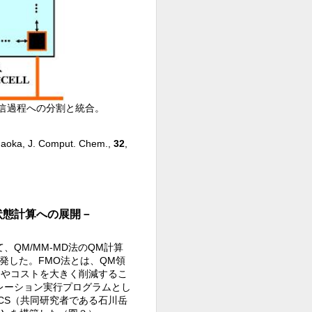
通信過程への分割と統合。
oka, J. Comput. Chem.,
32
,
子状態計算への展開－
QM/MM-MD法のQM計算
発した。FMO法とは、QM領
間やコストを大きく削減するこ
ミュレーション実行プログラムとし
ICS（共同研究者である石川岳