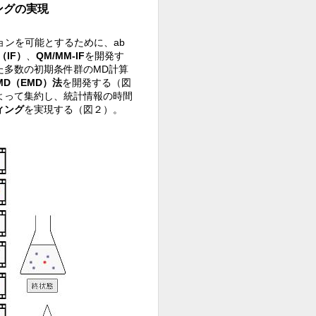
ングの実現
ションを可能とするために、ab
IF）
、
QM/MM-IF
を開発す
た多数の初期条件群のMD計算
D（EMD）法
を開発する（図
よって集約し、統計情報の時間
ィング
を実現する（図２）。