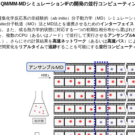
QM/MM‐MDシミュレーションIFの開発の並行コンピューティ
凝集化学反応系の非経験的（ab initio）分子動力学（MD）シミュレー
initio分子軌道（MO）法とMD法とを連携させるための
インターフェイス（
る。また、或る熱力学的状態に対応する一つの初期位相分布から選ばれ
を、複数のCPU（あるいはノード）で並行して実行させる
アンサンブルM
１）。さらにその計算結果を
高速ネットワーク
（あるいは
高速バス
）に
空間変化を
リアルタイム
で
追跡
することを可能にする
並行コンピューテ