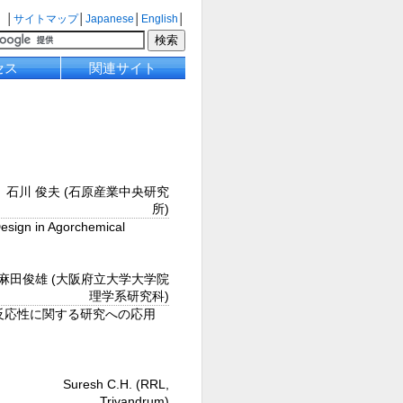
│
サイトマップ
│
Japanese
│
English
│
セス
関連サイト
石川 俊夫 (石原産業中央研究
所)
in Agorchemical
麻田俊雄 (大阪府立大学大学院
理学系研究科)
と反応性に関する研究への応用
Suresh C.H. (RRL,
Trivandrum)