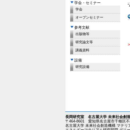
学会・セミナー
"
学会
オープンセミナー
参考文献
出版物等
研究論文等
講義資料
設備
研究設備
長岡研究室
名古屋大学 未来社会創
〒464-8601 愛知県名古屋市千種区不
名古屋大学 未来社会創造機構 マテリ
エネルギーマテリアル研究部門 グリ