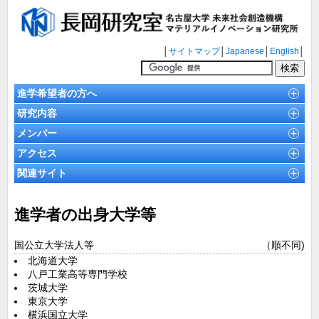
│
サイトマップ
│
Japanese
│
English
│
進学希望者の方へ
研究内容
メンバー
アクセス
関連サイト
進学者の出身大学等
国公立大学法人等
（順不同)
北海道大学
八戸工業高等専門学校
茨城大学
東京大学
横浜国立大学